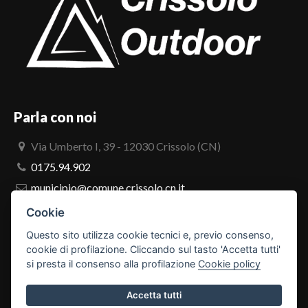
Parla con noi
Via Umberto I, 39 - 12030 Crissolo (CN)
0175.94.902
municipio@comune.crissolo.cn.it
comune.crissolo@pec.it
Cookie
Questo sito utilizza cookie tecnici e, previo consenso,
PRO LOCO
cookie di profilazione. Cliccando sul tasto 'Accetta tutti'
si presta il consenso alla profilazione
Cookie policy
Accetta tutti