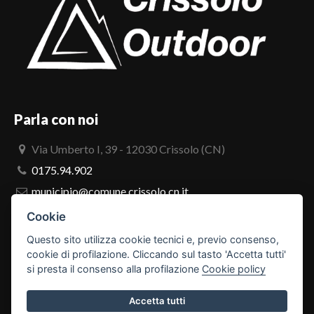
Parla con noi
Via Umberto I, 39 - 12030 Crissolo (CN)
0175.94.902
municipio@comune.crissolo.cn.it
comune.crissolo@pec.it
Cookie
Questo sito utilizza cookie tecnici e, previo consenso,
PRO LOCO
cookie di profilazione. Cliccando sul tasto 'Accetta tutti'
si presta il consenso alla profilazione
Cookie policy
Accetta tutti