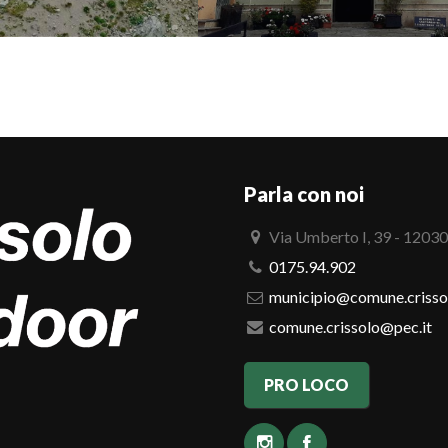
Parla con noi
Via Umberto I, 39 - 12030
0175.94.902
municipio@comune.crissol
comune.crissolo@pec.it
PRO LOCO