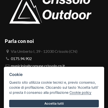
Parla con noi
Via Umberto I, 39 - 12030 Crissolo (CN)
0175.94.902
municipio@comune.crissolo.cn.it
comune.crissolo@pec.it
Cookie
Questo sito utilizza cookie tecnici e, previo consenso,
PRO LOCO
cookie di profilazione. Cliccando sul tasto 'Accetta tutti'
si presta il consenso alla profilazione
Cookie policy
Accetta tutti