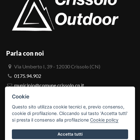
Parla con noi
Via Umberto I, 39 - 12030 Crissolo (CN)
0175.94.902
municipio@comune.crissolo.cn.it
comune.crissolo@pec.it
Cookie
Questo sito utilizza cookie tecnici e, previo consenso,
PRO LOCO
cookie di profilazione. Cliccando sul tasto 'Accetta tutti'
si presta il consenso alla profilazione
Cookie policy
Accetta tutti